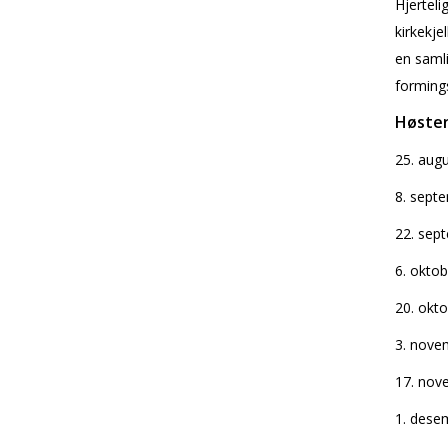
Hjerteli
kirkekje
en samli
forming
Høsten
25. aug
8. sept
22. sep
6. oktob
20. okt
3. nove
17. nov
1. desem