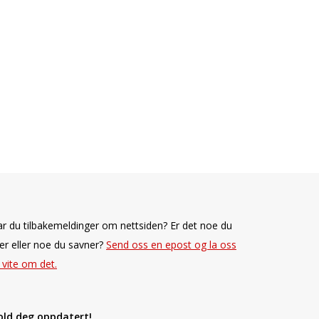
r du tilbakemeldinger om nettsiden? Er det noe du
ker eller noe du savner?
Send oss en epost og la oss
 vite om det.
old deg oppdatert!