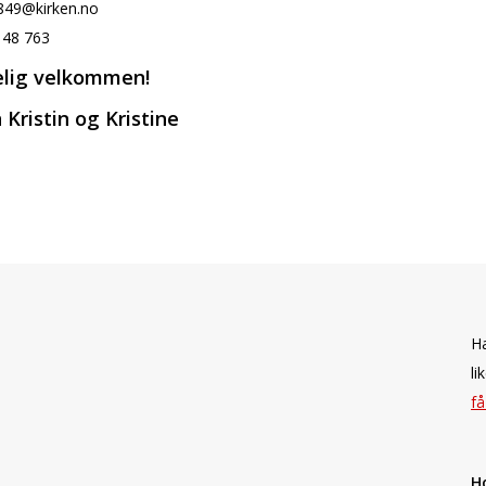
n849@kirken.no
5 48 763
elig velkommen!
 Kristin og Kristine
Ha
li
få
H