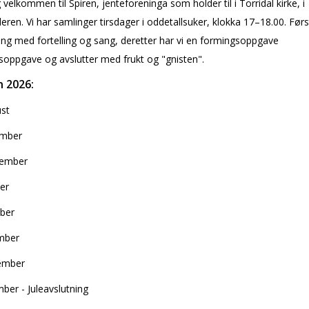
g velkommen til Spiren, jenteforeninga som holder til i Torridal kirke, i
lleren. Vi har samlinger tirsdager i oddetallsuker, klokka 17–18.00. Førs
ng med fortelling og sang, deretter har vi en formingsoppgave
soppgave og avslutter med frukt og "gnisten".
 2026:
ust
ember
tember
er
ober
mber
ember
ber - Juleavslutning