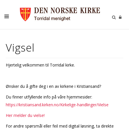
LIVETS GANG
Vigsel
BARN
UNGE
Hjertelig velkommen til Torridal kirke.
VOKSNE
TROSOPPLÆRING
Ønsker du å gifte deg i en av kirkene i Kristiansand?
KONTAKT
Du finner utfyllende info på våre hjemmesider:
KALENDER
https://kristiansand.kirken.no/Kirkelige-handlinger/Vielse
GIVERTJENESTE
Her melder du vielse!
For andre spørsmål eller feil med digital løsning, ta direkte