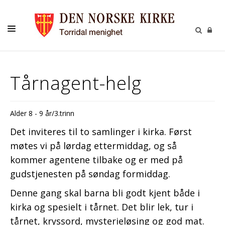
LIVETS GANG
Tårnagent-helg
BARN
UNGE
Alder 8 - 9 år/3.trinn
VOKSNE
Det inviteres til to samlinger i kirka. Først
TROSOPPLÆRING
møtes vi på lørdag ettermiddag, og så
kommer agentene tilbake og er med på
KONTAKT
gudstjenesten på søndag formiddag.
KALENDER
Denne gang skal barna bli godt kjent både i
GIVERTJENESTE
kirka og spesielt i tårnet. Det blir lek, tur i
tårnet, kryssord, mysterieløsing og god mat.