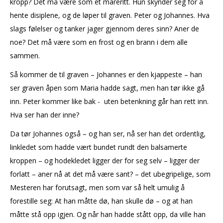
kropp? Det må være som et mareritt. Hun skynder seg for å
hente disiplene, og de løper til graven. Peter og Johannes. Hva
slags følelser og tanker jager gjennom deres sinn? Aner de
noe? Det må være som en frost og en brann i dem alle
sammen.
Så kommer de til graven – Johannes er den kjappeste – han
ser graven åpen som Maria hadde sagt, men han tør ikke gå
inn. Peter kommer like bak - uten betenkning går han rett inn.
Hva ser han der inne?
Da tør Johannes også – og han ser, nå ser han det ordentlig,
linkledet som hadde vært bundet rundt den balsamerte
kroppen – og hodekledet ligger der for seg selv – ligger der
forlatt – aner nå at det må være sant? – det ubegripelige, som
Mesteren har forutsagt, men som var så helt umulig å
forestille seg: At han måtte dø, han skulle dø – og at han
måtte stå opp igjen. Og når han hadde stått opp, da ville han