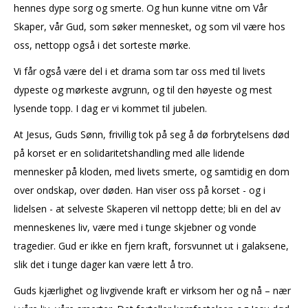
hennes dype sorg og smerte. Og hun kunne vitne om Vår
Skaper, vår Gud, som søker mennesket, og som vil være hos
oss, nettopp også i det sorteste mørke.
Vi får også være del i et drama som tar oss med til livets
dypeste og mørkeste avgrunn, og til den høyeste og mest
lysende topp. I dag er vi kommet til jubelen.
At Jesus, Guds Sønn, frivillig tok på seg å dø forbrytelsens død
på korset er en solidaritetshandling med alle lidende
mennesker på kloden, med livets smerte, og samtidig en dom
over ondskap, over døden. Han viser oss på korset - og i
lidelsen - at selveste Skaperen vil nettopp dette; bli en del av
menneskenes liv, være med i tunge skjebner og vonde
tragedier. Gud er ikke en fjern kraft, forsvunnet ut i galaksene,
slik det i tunge dager kan være lett å tro.
Guds kjærlighet og livgivende kraft er virksom her og nå – nær