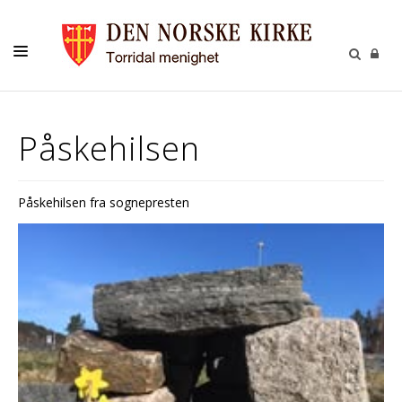
LIVETS GANG
Påskehilsen
BARN
UNGE
Påskehilsen fra sognepresten
VOKSNE
TROSOPPLÆRING
KONTAKT
KALENDER
GIVERTJENESTE