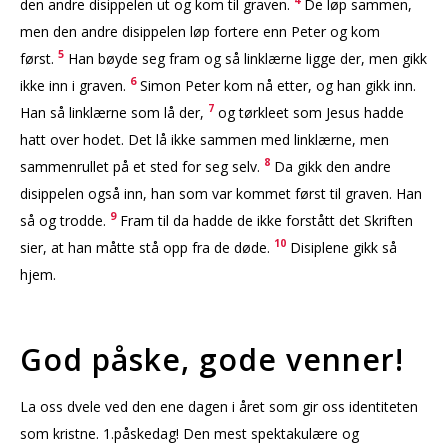
4
den andre disippelen ut og kom til graven.
De løp sammen,
men den andre disippelen løp fortere enn Peter og kom
5
først.
Han bøyde seg fram og så linklærne ligge der, men gikk
6
ikke inn i graven.
Simon Peter kom nå etter, og han gikk inn.
7
Han så linklærne som lå der,
og tørkleet som Jesus hadde
hatt over hodet. Det lå ikke sammen med linklærne, men
8
sammenrullet på et sted for seg selv.
Da gikk den andre
disippelen også inn, han som var kommet først til graven. Han
9
så og trodde.
Fram til da hadde de ikke forstått det Skriften
10
sier, at han måtte stå opp fra de døde.
Disiplene gikk så
hjem.
God påske, gode venner!
La oss dvele ved den ene dagen i året som gir oss identiteten
som kristne. 1.påskedag! Den mest spektakulære og