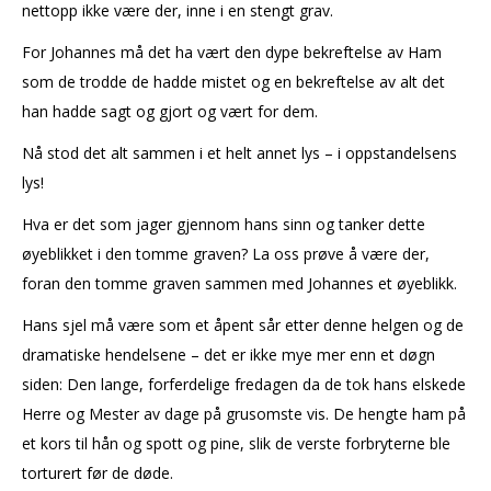
nettopp ikke være der, inne i en stengt grav.
For Johannes må det ha vært den dype bekreftelse av Ham
som de trodde de hadde mistet og en bekreftelse av alt det
han hadde sagt og gjort og vært for dem.
Nå stod det alt sammen i et helt annet lys – i oppstandelsens
lys!
Hva er det som jager gjennom hans sinn og tanker dette
øyeblikket i den tomme graven? La oss prøve å være der,
foran den tomme graven sammen med Johannes et øyeblikk.
Hans sjel må være som et åpent sår etter denne helgen og de
dramatiske hendelsene – det er ikke mye mer enn et døgn
siden: Den lange, forferdelige fredagen da de tok hans elskede
Herre og Mester av dage på grusomste vis. De hengte ham på
et kors til hån og spott og pine, slik de verste forbryterne ble
torturert før de døde.