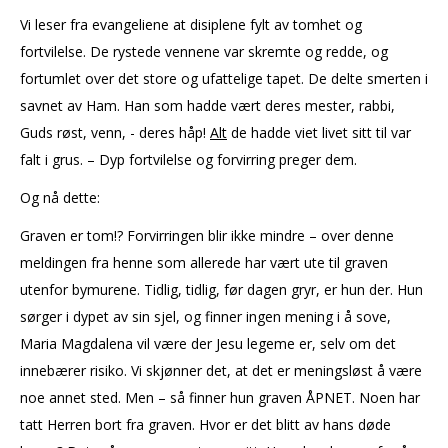
Vi leser fra evangeliene at disiplene fylt av tomhet og
fortvilelse. De rystede vennene var skremte og redde, og
fortumlet over det store og ufattelige tapet. De delte smerten i
savnet av Ham. Han som hadde vært deres mester, rabbi,
Guds røst, venn, - deres håp!
Alt
de hadde viet livet sitt til var
falt i grus. – Dyp fortvilelse og forvirring preger dem.
Og nå dette:
Graven er tom!? Forvirringen blir ikke mindre – over denne
meldingen fra henne som allerede har vært ute til graven
utenfor bymurene. Tidlig, tidlig, før dagen gryr, er hun der. Hun
sørger i dypet av sin sjel, og finner ingen mening i å sove,
Maria Magdalena vil være der Jesu legeme er, selv om det
innebærer risiko. Vi skjønner det, at det er meningsløst å være
noe annet sted. Men – så finner hun graven ÅPNET. Noen har
tatt Herren bort fra graven. Hvor er det blitt av hans døde