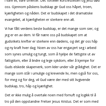
i våre liv, våre smerter. Det forteller korsfestelsen og Jesu død
oss. Gjennom påskens budskap gir Gud oss håpet, troen,
kjærligheten og nåden. Det er budskapet i det dramatiske
evangeliet, at kjærligheten er sterkere enn alt.
Vi har fått verdens beste budskap, er det mange som sier, og
jeg er en av dem. Vi får nære oss på budskapet om at
gudsrikets krefter er sterkere enn dødens, og det gir oss håp
og ny kraft hver dag. Noen av oss har engasjert seg i arbeid
som synes umulig og tungt, som å hjelpe de fattigste ut av
fattigdom, eller å lindre og lege sykdom, eller å kjempe for
Guds elskede skaperverk, som lider under vår grådighet. Det er
mange som står i umulige og krevende liv, men også for oss,
for meg og for deg, vil Gud være der med sitt livgivende
budskap, tro, håp og kjærlighet.
Det er ikke mulig å overtale noen med fornuft og logikk til å
tro på den oppstandne Frelser Jesus Kristus. Det er som med