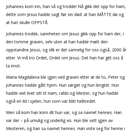
Johannes kom inn, han så og trodde! Nå gikk det opp for ham,
dette som Jesus hadde sagt før sin død: at han MÅTTE dø og
at han skulle OPPSTÅ.
Johannes trodde, sannheten om Jesus gikk opp for ham der, i
den tomme graven, selv uten at han hadde møtt den
oppstandne Jesus, og slik er det sannelig for oss også, 2000 år
etter. Vi må tro Ordet, Ordet om Jesus. Det han har gitt oss å
ta imot.
Maria Magdalena ble igjen ved graven etter at de to, Peter og
Johannes hadde gått hjem. Hun sørget og hun lengtet. Hun
hadde viet livet sitt til Ham, rabbi og Mester, og hun hadde
også en ild i sjelen, hun som var blitt helbredet.
Men så kom han kom dit hun var, og sa navnet hennes. Han
var der – på umulig og underlig vis. Hun ble sett igjen av
Mesteren, og han sa navnet hennes. Han viste seg for henne i